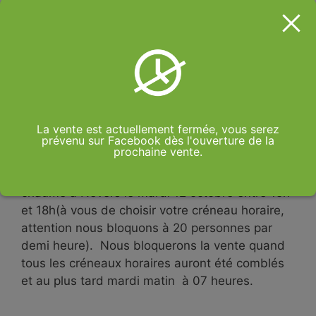
bio cultivés à Nevers par nos soins sur le
quartier de la Baratte.
Comme d’habitude notre vente sur l’exploitation
sera ouverte mardi de 15h à 18h pour compléter
vos achats.(réservez pour être certains d’avoir
vos produits)
La vente est actuellement fermée, vous serez
prévenu sur Facebook dès l'ouverture de la
prochaine vente.
Vos commandes seront à récupérer sous forme
de drive sur notre exploitation au 5 rue de la
chaume à Nevers le mardi 12 octobre entre 15h
et 18h(à vous de choisir votre créneau horaire,
attention nous bloquons à 20 personnes par
demi heure). Nous bloquerons la vente quand
tous les créneaux horaires auront été comblés
et au plus tard mardi matin à 07 heures.