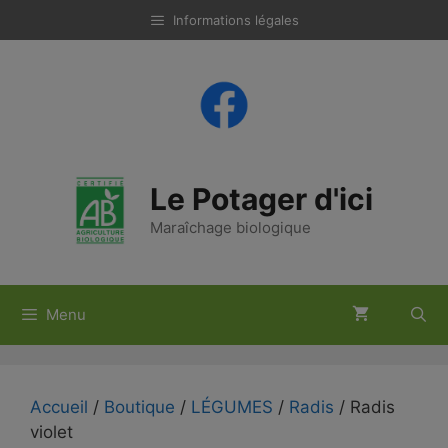
Aller
Informations légales
au
contenu
Le Potager d'ici
Maraîchage biologique
Menu
Accueil
/
Boutique
/
LÉGUMES
/
Radis
/ Radis
violet