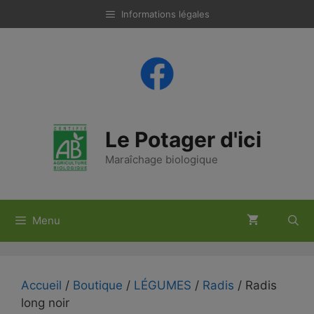
Aller
Informations légales
au
contenu
Le Potager d'ici
Maraîchage biologique
Menu
Accueil
/
Boutique
/
LÉGUMES
/
Radis
/ Radis
long noir