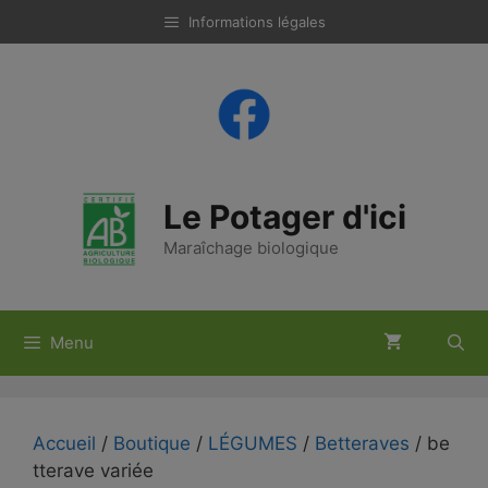
Aller
Informations légales
au
contenu
Le Potager d'ici
Maraîchage biologique
Menu
Accueil
/
Boutique
/
LÉGUMES
/
Betteraves
/ be
tterave variée