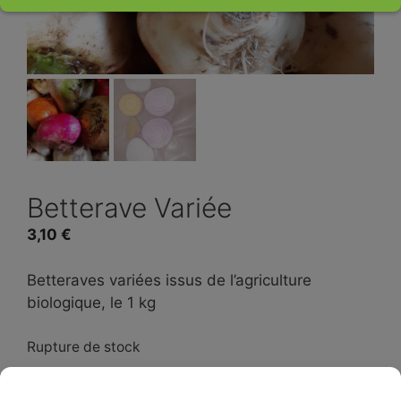
Betterave Variée
3,10
€
Betteraves variées issus de l’agriculture
biologique, le 1 kg
Rupture de stock