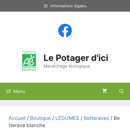
Aller
Informations légales
au
contenu
Le Potager d'ici
Maraîchage biologique
Menu
Accueil
/
Boutique
/
LÉGUMES
/
Betteraves
/ Be
tterave blanche