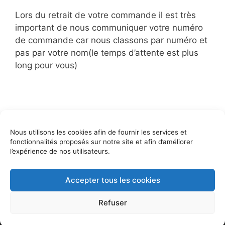
Lors du retrait de votre commande il est très
important de nous communiquer votre numéro
de commande car nous classons par numéro et
pas par votre nom(le temps d’attente est plus
long pour vous)
Catégories
Commandes
Nous utilisons les cookies afin de fournir les services et
vente du mardi 31 janvier
fonctionnalités proposés sur notre site et afin d’améliorer
Vente du 14 février
l’expérience de nos utilisateurs.
Accepter tous les cookies
© 2026 Le potager d'ici - 5 rue de la Chaume, 58000
Article ajouté au panier
Refuser
Paiement
NEVERS | Propulsé par
w2o
0 Produit -
0,00
€