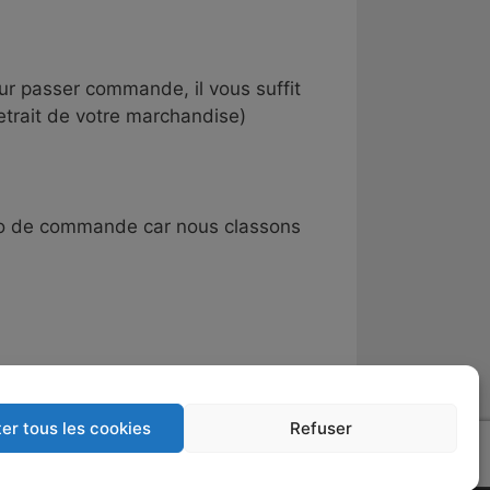
r passer commande, il vous suffit
retrait de votre marchandise)
éro de commande car nous classons
er tous les cookies
Refuser
é par
w2o