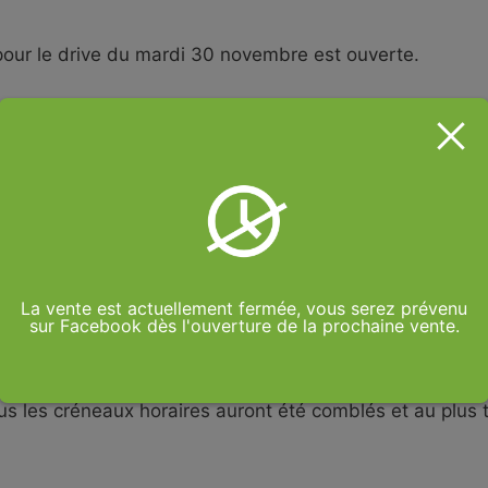
our le drive du mardi 30 novembre est ouverte.
es cette semaine, c ‘est le moment des soupes, des pla
à la réalisation de ces plats.
ur notre boutique uniquement des légumes bio cultivés
par internet notre vente sur l’exploitation sera ouvert
d’avoir vos produits)
La vente est actuellement fermée, vous serez prévenu
sur Facebook dès l'ouverture de la prochaine vente.
ous forme de drive sur notre exploitation au 5 rue de
e choisir votre créneau horaire, attention nous bloquo
s les créneaux horaires auront été comblés et au plus 