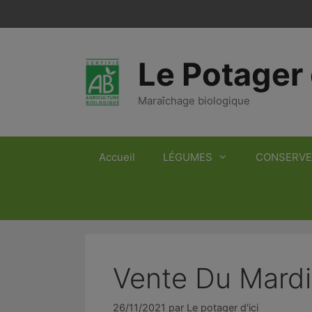
Aller
au
contenu
Le Potager 
Maraîchage biologique
Accueil
LÉGUMES
CONSERVE
Vente Du Mard
26/11/2021
par
Le potager d'ici