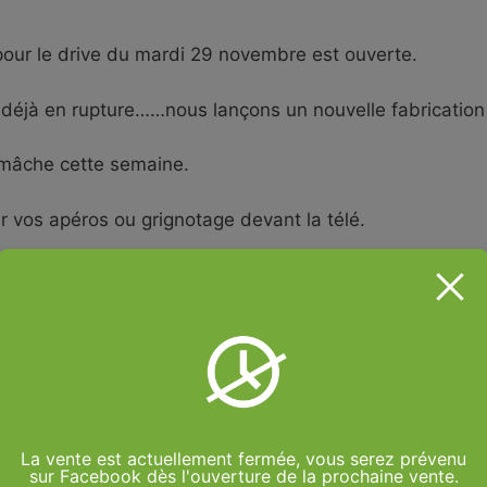
our le drive du mardi 29 novembre est ouverte.
éjà en rupture……nous lançons un nouvelle fabrication
 mâche cette semaine.
r vos apéros ou grignotage devant la télé.
rette ou en fondue de poireaux
 céleris sur notre site
rait vous permettre de régaler votre famille et vos amis
ite proviennent de notre production à Nevers quartier 
La vente est actuellement fermée, vous serez prévenu
 Nièvre.
sur Facebook dès l'ouverture de la prochaine vente.