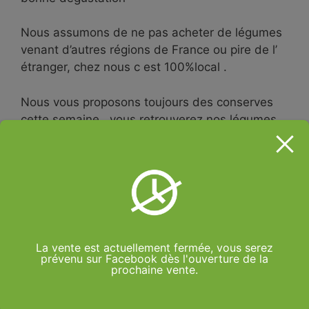
Nous assumons de ne pas acheter de légumes
venant d’autres régions de France ou pire de l’
étranger, chez nous c est 100%local .
Nous vous proposons toujours des conserves
cette semaine , vous retrouverez nos légumes
dans ces conserves préparées par le potager
de Séguret dans la Nièvre à Savigny Poil fol
Les poireaux sont toujours au top en vinaigrette
ou en fondue de poireaux
Tous les légumes vendus sur notre site
La vente est actuellement fermée, vous serez
proviennent de notre production à Nevers
prévenu sur Facebook dès l'ouverture de la
prochaine vente.
quartier de la Baratte, une production adaptée
aux saisons et climat de la Nièvre.