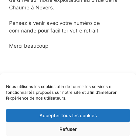
de drive sur notre exploitation au 5 rue de la
Chaume à Nevers.
Pensez à venir avec votre numéro de
commande pour faciliter votre retrait
Merci beaucoup
Catégories
Commandes
Nous utilisons les cookies afin de fournir les services et
vente du mardi 30 juin
fonctionnalités proposés sur notre site et afin d’améliorer
vente du mardi 14
l’expérience de nos utilisateurs.
Accepter tous les cookies
© 2026 Le potager d'ici - 5 rue de la Chaume, 58000
Article ajouté au panier
Refuser
Paiement
NEVERS | Propulsé par
w2o
0 Produit -
0,00
€