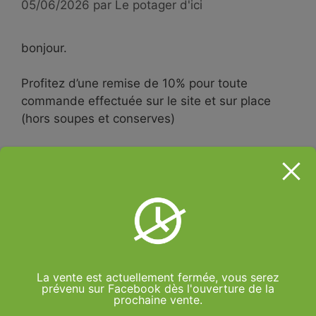
05/06/2026
par
Le potager d'ici
bonjour.
Profitez d’une remise de 10% pour toute
commande effectuée sur le site et sur place
(hors soupes et conserves)
Les premiers concombres et fèves sont arrivés
Les pommes de terre nouvelles sont toujours au
top, foncez et faites vous plaisir
Tous les légumes vendus sur notre site
proviennent de notre production à Nevers
La vente est actuellement fermée, vous serez
quartier de la Baratte, une production adaptée
prévenu sur Facebook dès l'ouverture de la
aux saisons et climat de la Nièvre. Nous
prochaine vente.
assumons de ne pas acheter de légumes