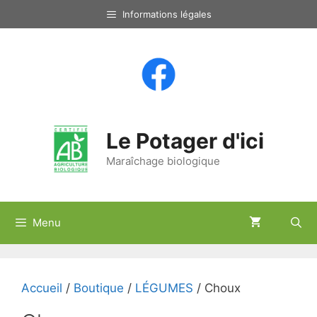
Aller
Informations légales
au
contenu
Le Potager d'ici
Maraîchage biologique
Menu
Accueil
/
Boutique
/
LÉGUMES
/ Choux