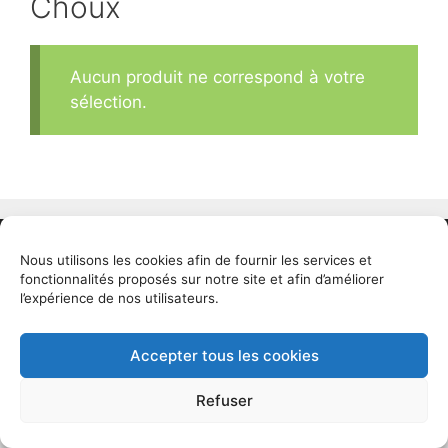
Choux
Aucun produit ne correspond à votre
sélection.
© 2026 Le potager d'ici - 5 rue de la Chaume, 58000
Nous utilisons les cookies afin de fournir les services et
NEVERS | Propulsé par
w2o
fonctionnalités proposés sur notre site et afin d’améliorer
l’expérience de nos utilisateurs.
Accepter tous les cookies
Article ajouté au panier
Refuser
Paiement
0 Produit -
0,00
€