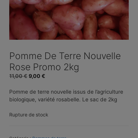
Pomme De Terre Nouvelle
Rose Promo 2kg
Le
Le
11,00
€
9,00
€
prix
prix
initial
actuel
Pomme de terre nouvelle issus de l’agriculture
était :
est :
biologique, variété rosabelle. Le sac de 2kg
11,00 €.
9,00 €.
Rupture de stock