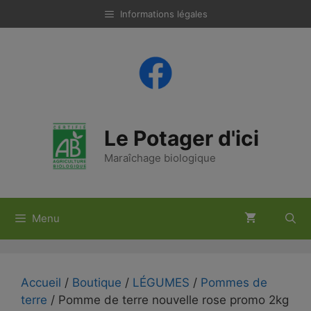
Aller
Informations légales
au
contenu
Le Potager d'ici
Maraîchage biologique
Menu
Accueil
/
Boutique
/
LÉGUMES
/
Pommes de
terre
/ Pomme de terre nouvelle rose promo 2kg