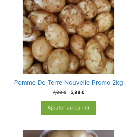
Pomme De Terre Nouvelle Promo 2kg
Le
Le
7,98
€
5,98
€
prix
prix
initial
actuel
Ajouter au panier
était :
est :
7,98 €.
5,98 €.