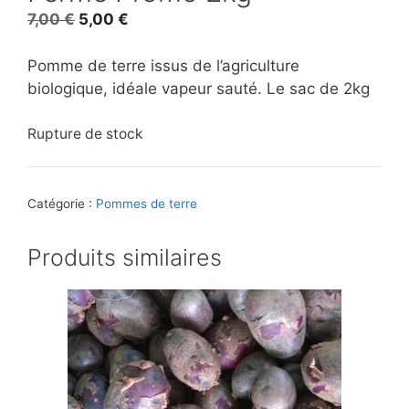
Le
Le
7,00
€
5,00
€
prix
prix
initial
actuel
Pomme de terre issus de l’agriculture
était :
est :
biologique, idéale vapeur sauté. Le sac de 2kg
7,00 €.
5,00 €.
Rupture de stock
Catégorie :
Pommes de terre
Produits similaires