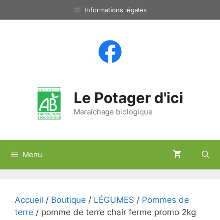
Aller
Informations légales
au
contenu
Le Potager d'ici
Maraîchage biologique
Menu
Accueil
/
Boutique
/
LÉGUMES
/
Pommes de
terre
/ pomme de terre chair ferme promo 2kg