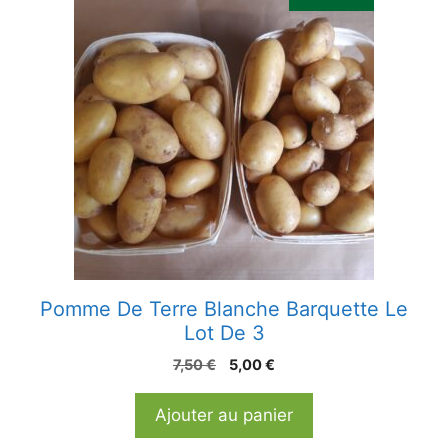
Pomme De Terre Blanche Barquette Le
Lot De 3
Le
Le
7,50
€
5,00
€
prix
prix
initial
actuel
Ajouter au panier
était :
est :
7,50 €.
5,00 €.