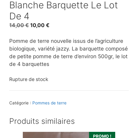
Blanche Barquette Le Lot
De 4
Le
Le
14,00
€
10,00
€
prix
prix
initial
actuel
Pomme de terre nouvelle issus de l’agriculture
était :
est :
biologique, variété jazzy. La barquette composé
14,00 €.
10,00 €.
de petite pomme de terre d’environ 500gr, le lot
de 4 barquettes
Rupture de stock
Catégorie :
Pommes de terre
Produits similaires
PROMO !