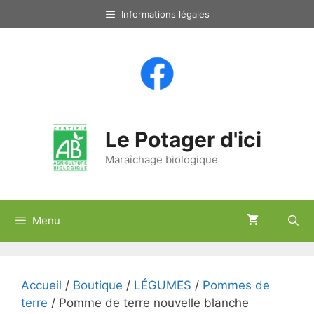
Aller
Informations légales
au
contenu
Le Potager d'ici
Maraîchage biologique
Menu
Accueil
/
Boutique
/
LÉGUMES
/
Pommes de
terre
/ Pomme de terre nouvelle blanche