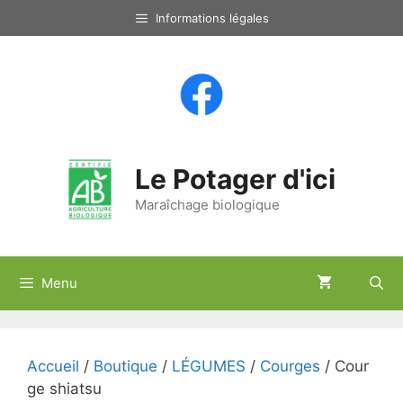
Aller
Informations légales
au
contenu
Le Potager d'ici
Maraîchage biologique
Menu
Accueil
/
Boutique
/
LÉGUMES
/
Courges
/ Cour
ge shiatsu