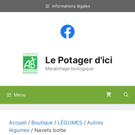
Aller
Informations légales
au
contenu
Le Potager d'ici
Maraîchage biologique
Menu
Accueil
/
Boutique
/
LÉGUMES
/
Autres
légumes
/ Navets botte