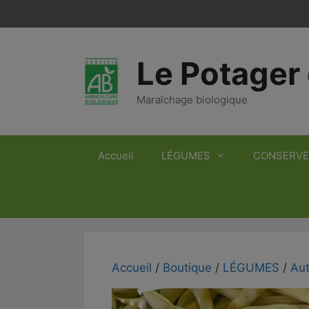
Aller
au
contenu
Le Potager 
Maraîchage biologique
Accueil
LÉGUMES
CONSERVE
Accueil
/
Boutique
/
LÉGUMES
/
Aut