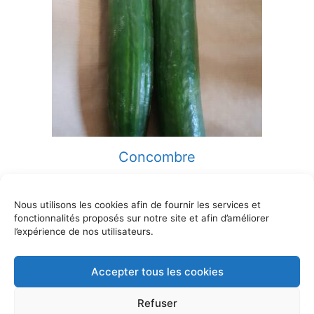
Concombre
5,95
€
Nous utilisons les cookies afin de fournir les services et
Ajouter au panier
fonctionnalités proposés sur notre site et afin d’améliorer
l’expérience de nos utilisateurs.
Accepter tous les cookies
© 2026 Le potager d'ici - 5 rue de la Chaume, 58000
Refuser