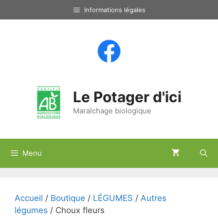
Aller
Informations légales
au
contenu
Le Potager d'ici
Maraîchage biologique
Menu
Accueil
/
Boutique
/
LÉGUMES
/
Autres
légumes
/ Choux fleurs