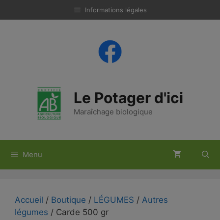
Aller
Informations légales
au
contenu
Le Potager d'ici
Maraîchage biologique
Menu
Accueil
/
Boutique
/
LÉGUMES
/
Autres
légumes
/ Carde 500 gr