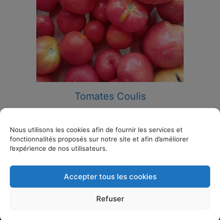
Tomates Coulis
1,80
€
Nous utilisons les cookies afin de fournir les services et
Lire la suite
fonctionnalités proposés sur notre site et afin d’améliorer
l’expérience de nos utilisateurs.
Accepter tous les cookies
© 2026 Le potager d'ici - 5 rue de la Chaume, 58000
Refuser
NEVERS | Propulsé par
w2o