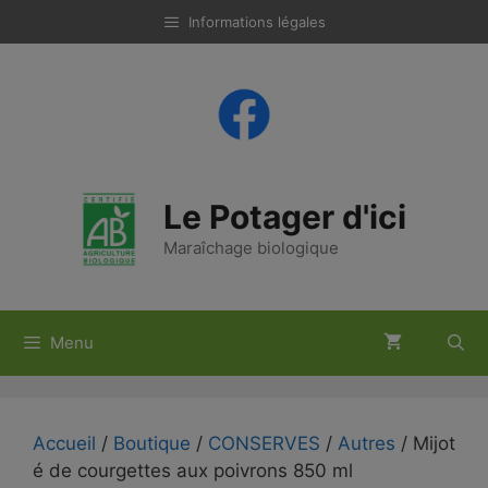
Aller
Informations légales
au
contenu
Le Potager d'ici
Maraîchage biologique
Menu
Accueil
/
Boutique
/
CONSERVES
/
Autres
/ Mijot
é de courgettes aux poivrons 850 ml