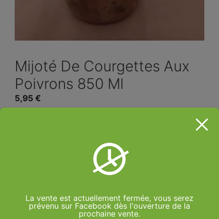
Mijoté De Courgettes Aux
Poivrons 850 Ml
5,95
€
Mijoté de courgettes aux poivrons issus de nos
légumes AB. Contenance 850 ml
+ 1€ de consigne pour le pot
Rupture de stock
La vente est actuellement fermée, vous serez
prévenu sur Facebook dès l'ouverture de la
prochaine vente.