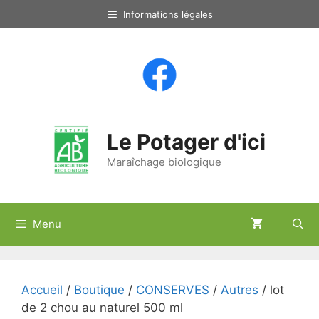
Aller
Informations légales
au
contenu
Le Potager d'ici
Maraîchage biologique
Menu
Accueil
/
Boutique
/
CONSERVES
/
Autres
/ lot
de 2 chou au naturel 500 ml