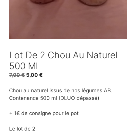
Lot De 2 Chou Au Naturel
500 Ml
Le
Le
7,90
€
5,00
€
prix
prix
initial
actuel
Chou au naturel issus de nos légumes AB.
était :
est :
Contenance 500 ml (DLUO dépassé)
7,90 €.
5,00 €.
+ 1€ de consigne pour le pot
Le lot de 2