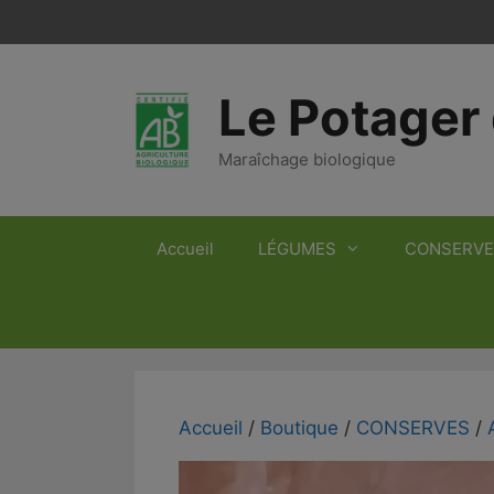
Aller
au
contenu
Le Potager 
Maraîchage biologique
Accueil
LÉGUMES
CONSERVE
Accueil
/
Boutique
/
CONSERVES
/