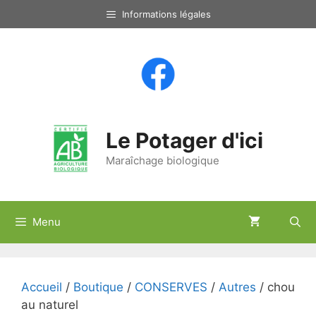
Aller
Informations légales
au
contenu
Le Potager d'ici
Maraîchage biologique
Menu
Accueil
/
Boutique
/
CONSERVES
/
Autres
/ chou
au naturel