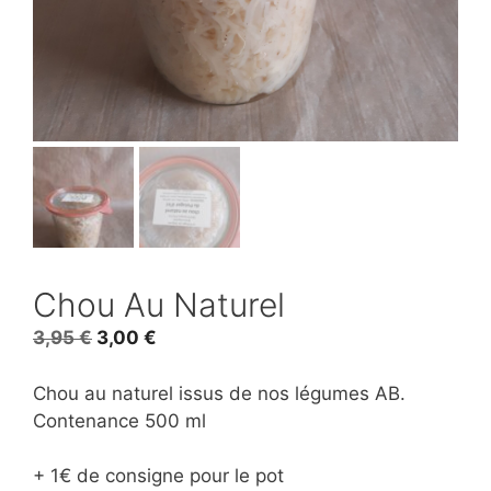
Chou Au Naturel
Le
Le
3,95
€
3,00
€
prix
prix
initial
actuel
Chou au naturel issus de nos légumes AB.
était :
est :
Contenance 500 ml
3,95 €.
3,00 €.
+ 1€ de consigne pour le pot